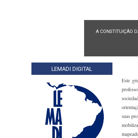
A CONSTITUIÇÃO 
​​LEMADI DIGITAL
Este gr
professo
sociedad
orientaç
suas pro
mobiliza
mapeador